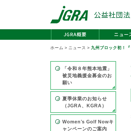
公益社団法
JGRA概要
ニュー
ホーム
>
ニュース
>
九州ブロック初！『
「令和８年熊本地震」
被災地義援金募金のお
願い
夏季休業のお知らせ
（JGRA、KGRA）
Women’s Golf Nowキ
ャンペーンのご案内