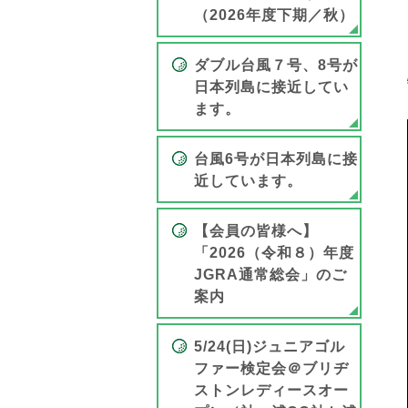
（2026年度下期／秋）
ダブル台風７号、8号が
日本列島に接近してい
ます。
台風6号が日本列島に接
近しています。
【会員の皆様へ】
「2026（令和８）年度
JGRA通常総会」のご
案内
5/24(日)ジュニアゴル
ファー検定会＠ブリヂ
ストンレディースオー