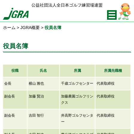
公益社団法人全日本ゴルフ練習場連盟
ホーム
>
JGRA概要
>
役員名簿
役員名簿
役職
氏名
所属
所属先職種
会長
横山 雅也
千歳ゴルフセンター
代表取締役
副会長
加藤 賢治
加藤農園ゴルフリン
代表取締役
クス
副会長
吉田 智行
井高野ゴルフセンタ
代表取締役
ー