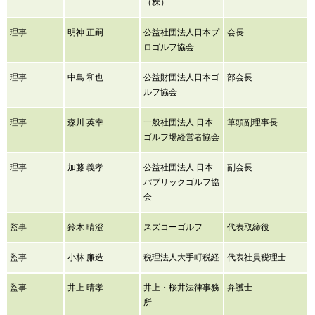
（株）
理事
明神 正嗣
公益社団法人日本プ
会長
ロゴルフ協会
理事
中島 和也
公益財団法人日本ゴ
部会長
ルフ協会
理事
森川 英幸
一般社団法人 日本
筆頭副理事長
ゴルフ場経営者協会
理事
加藤 義孝
公益社団法人 日本
副会長
パブリックゴルフ協
会
監事
鈴木 晴澄
スズコーゴルフ
代表取締役
監事
小林 廉造
税理法人大手町税経
代表社員税理士
監事
井上 晴孝
井上・桜井法律事務
弁護士
所