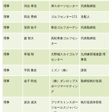
理事
河合 孝浩
津スポーツセンター
代表取締役
理事
田近 秀樹
ゴルフセンター171
支配人
理事
安田 祐子
青谷ゴルフガーデン
代表取締役
理事
森 智大
高松青春ゴルフセン
代表取締役
ター
理事
草場 翔
大野城スカイゴルフ
九州練習場連盟 理
センター
事長
理事
宇田 雅史
ミズノ（株）
課長
理事
金子 民也
（株）ダンロップス
取締役執行役員
ポーツマーケティン
グ
理事
炭吉 成夫
ブリヂストンスポー
執行役員本部長
ツセールスジャパン