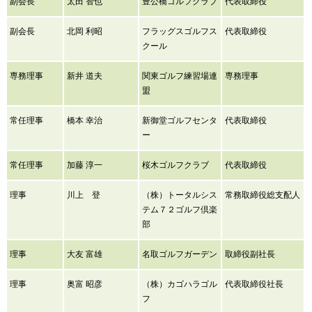
副会長
太田 智也
豊公橋ゴルフクラブ
代表取締役
副会長
北岡 利昭
フラッグスゴルフス
代表取締役
クール
専務理事
新井 道夫
関東ゴルフ練習場連
専務理事
盟
常任理事
橋本 幸治
新御堂ゴルフセンタ
代表取締役
ー
常任理事
加藤 淳一
桜木ゴルフクラブ
代表取締役
理事
川上 登
（株）トータルシス
常務取締役総支配人
テム７２ゴルフ倶楽
部
理事
大友 富雄
名取ゴルフガーデン
取締役副社長
理事
奥富 昭彦
（株）カゴハラゴル
代表取締役社長
フ