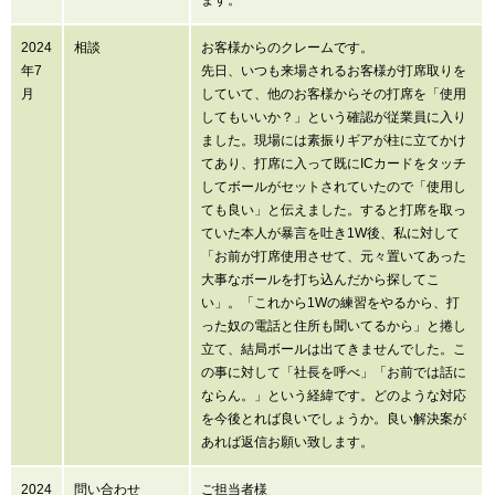
ます。
2024
相談
お客様からのクレームです。
年7
先日、いつも来場されるお客様が打席取りを
月
していて、他のお客様からその打席を「使用
してもいいか？」という確認が従業員に入り
ました。現場には素振りギアが柱に立てかけ
てあり、打席に入って既にICカードをタッチ
してボールがセットされていたので「使用し
ても良い」と伝えました。すると打席を取っ
ていた本人が暴言を吐き1W後、私に対して
「お前が打席使用させて、元々置いてあった
大事なボールを打ち込んだから探してこ
い」。「これから1Wの練習をやるから、打
った奴の電話と住所も聞いてるから」と捲し
立て、結局ボールは出てきませんでした。こ
の事に対して「社長を呼べ」「お前では話に
ならん。」という経緯です。どのような対応
を今後とれば良いでしょうか。良い解決案が
あれば返信お願い致します。
2024
問い合わせ
ご担当者様