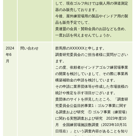
して、現在ゴルフ向けでは個人用の弾道測定
器のみ販売しております。
今後、屋外練習場用の製品やインドア用の製
品も販売予定でして、
貴連盟の会員・賛助会員のお話なども含め、
一度お話を伺えませんでしょうか。
2024
問い合わせ
群馬県のXXXXXXと申します。
年6
調査研究委員会のご担当者様に質問がござい
月
ます。
この度、依頼者がインドアゴルフ練習場事業
の開業を検討していまして、その際に事業再
構築補助金の申請を検討しています。
その申請に業界団体等が作成した市場規模の
統計や推定を示す項目がございます。
貴団体のサイトを拝見したところ、「調査研
究委員会公益目的事業1：ゴルフ事業に関す
る調査および研究 ① ゴルフ事業（練習場）
に関わる実態調査および研究 2023年度10
月 全国練習場施設数調査（2023年10月31
日現在）」という調査内容があることを知り