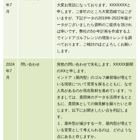
年7
大変お世話になっております。XXXXXXXと
月
申します。ご多忙のところ大変恐縮ではござ
いますが、下記データの2019年-2022年版デ
ータがございましたら資料のご提供を頂けれ
ば幸いです。弊社の5か年計画を作成する上
でインドアゴルフレンジの増加トレンドを調
べております。ご検討のほどよろしくお願い
します。
2024
問い合わせ
突然の問い合わせで失礼します。XXXXX新聞
年7
のXXと申します。
月
インドア（屋内型）のゴルフ練習場が増えて
いる現状について背景を探るとともに、なぜ
人気があるのか現在取材を進めています。つ
きましては、貴団体のデータを活用するとと
もに、貴団体としての御見解を賜りたいと存
じます。以下にお聞きしたい点を列記しま
す。
１、屋外型が減少する一方、屋内型が増えて
いる背景として考えられるのは、どのような
点にあると存じますか。