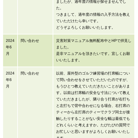
ましたが、過年度の情報が探せませんでし
た。
つきまして、過年度の情報の入手方法を教え
ていただけたら幸いです。
どうぞよろしくお願いいたします。
2024
問い合わせ
災害対策マニュアル無料配布中とHPで拝見し
年6
ました。
月
是非マニュアルを頂きたいです。宜しくお願
いいたします。
2024
問い合わせ
以前、屋外型のゴルフ練習場の打席幅につい
年6
て問い合わせをさせていただいたのですが、
月
もうひとつ教えていただきたいことがありま
す。以前は打席幅の安全な寸法について教え
ていただきましたが、隣り合う打席が右打ち
と左打ちで背中合わせになる場合、右打席の
ティーから左打席のティーでクラブ同士が接
触したりすることがない安全な幅は最低でも
どれくらいと考えますか。たびたびの質問で
お忙しいと思いますがよろしくお願いいたし