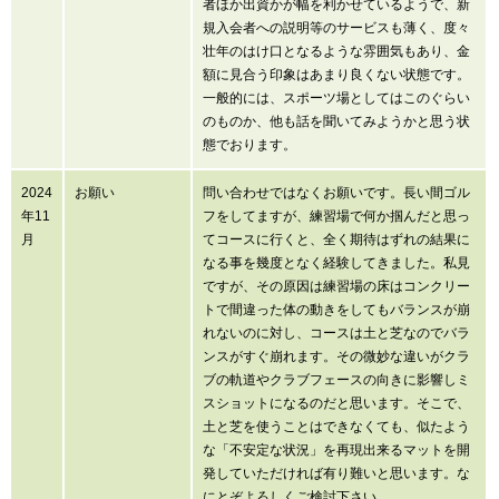
者ほか出資かが幅を利かせているようで、新
規入会者への説明等のサービスも薄く、度々
壮年のはけ口となるような雰囲気もあり、金
額に見合う印象はあまり良くない状態です。
一般的には、スポーツ場としてはこのぐらい
のものか、他も話を聞いてみようかと思う状
態でおります。
2024
お願い
問い合わせではなくお願いです。長い間ゴル
年11
フをしてますが、練習場で何か掴んだと思っ
月
てコースに行くと、全く期待はずれの結果に
なる事を幾度となく経験してきました。私見
ですが、その原因は練習場の床はコンクリー
トで間違った体の動きをしてもバランスが崩
れないのに対し、コースは土と芝なのでバラ
ンスがすぐ崩れます。その微妙な違いがクラ
ブの軌道やクラブフェースの向きに影響しミ
スショットになるのだと思います。そこで、
土と芝を使うことはできなくても、似たよう
な「不安定な状況」を再現出来るマットを開
発していただければ有り難いと思います。な
にとぞよろしくご検討下さい。