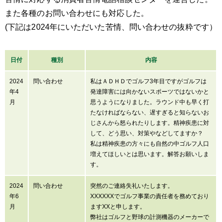
また各種のお問い合わせにも対応した。
(下記は2024年にいただいた苦情、問い合わせの抜粋です）
日付
種別
内容
2024
問い合わせ
私はＡＤＨＤでゴルフ3年目ですがゴルフは
年4
発達障害には向かないスポーツではないかと
月
思うようになりました。ラウンド中も早く打
たなければならない、遅すぎると知らないお
じさんから怒られたりします。精神疾患に対
して、どう思い、対策やなどしてますか？
私は精神疾患の方々にも自然の中ゴルフ人口
増えてほしいとは思います。解答お願いしま
す。
2024
問い合わせ
突然のご連絡失礼いたします。
年6
XXXXXXでゴルフ事業の責任者を務めており
月
ますXXと申します。
弊社はゴルフと野球の計測機器のメーカーで