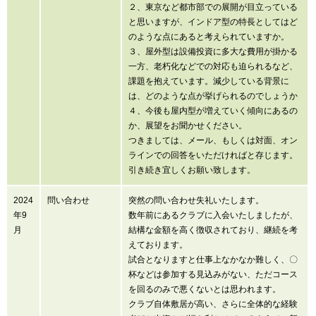
２、東京など都市部での展開が目立っている
と思いますが、インドア型の特長としてはど
のような点にあると考えられていますか。
３、屋外型は設備投資に多大な費用が掛かる
一方、老朽化などでの対応も迫られるなど、
課題を抱えています。減少している背景に
は、どのような点が挙げられるのでしょうか
４、今後も屋内型が増えていく傾向にあるの
か、展望をお聞かせください。
つきましては、メール、もしくは対面、オン
ラインでの回答をいただければと存じます。
引き続き宜しくお願い致します。
2024
問い合わせ
突然の問い合わせ失礼いたします。
年9
数年前にあるクラブに入会いたしましたが、
月
結構な金額を高く徴収されており、継続を考
えております。
試合となりますと仕事上なかなか難しく、〇
杯などは参加する見込みがない、ただコース
を回るのみで悪くないとは思われます。
クラブ自体敷居が高い、さらに全体的な経験