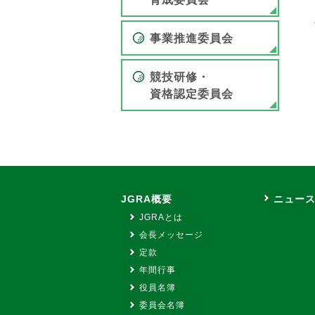
事業推進委員会
競技研修・
資格認定委員会
JGRA概要
ニュー
JGRAとは
会長メッセージ
定款
年間行事
役員名簿
委員会名簿