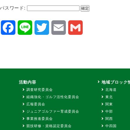
パスワード:
Facebook
Line
Twitter
Email
Gmail
ス
活動内容
地域ブロック
調査研究委員会
北海道
組織強化・ゴルフ活性化委員会
東北
広報委員会
関東
ジュニアゴルファー育成委員会
中部
事業推進委員会
関西
競技研修・資格認定委員会
中四国