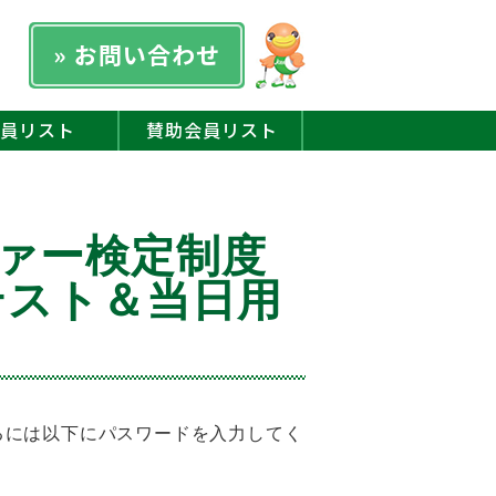
» お問い合わせ
員リスト
賛助会員リスト
書
ファー検定制度
テスト＆当日用
るには以下にパスワードを入力してく